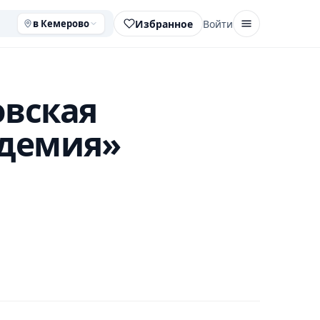
Избранное
Войти
в Кемерово
вская
адемия»