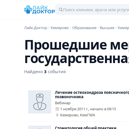
Лайк.Доктор
Кемерово
Образование
Высшее
Кемер
Прошедшие мер
государственн
Найдено
3
события
Лечение остеохондроза поясничного
позвоночника
Вебинар
1 ноября 2011 г., начало в 09:15
Кемерово,
КемГМА
Стоматология общей практики