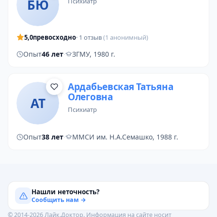
БЮ
психиатр
5,0
превосходно
· 1 отзыв
(1 анонимный)
Опыт
46 лет
·
ЗГМУ, 1980 г.
Ардабьевская Татьяна
Олеговна
АТ
психиатр
Опыт
38 лет
·
ММСИ им. Н.А.Семашко, 1988 г.
Нашли неточность?
Сообщить нам →
© 2014-2026 Лайк.Доктор. Информация на сайте носит