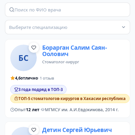
Выберите специализацию
Борарган Салим Саян-
Оолович
БС
стоматолог-хирург
4,6
отлично
· 1 отзыв
3 года подряд в ТОП-3
ТОП-5 стоматологов-хирургов в Хакасии республика
Опыт
12 лет
·
МГМСУ им. А.И.Евдокимова, 2014 г.
Детин Сергей Юрьевич