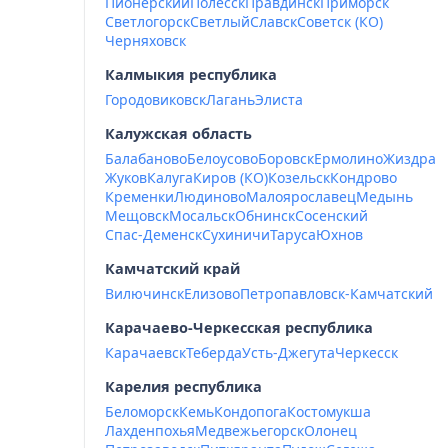
Пионерский
Полесск
Правдинск
Приморск
Светлогорск
Светлый
Славск
Советск (КО)
Черняховск
Калмыкия республика
Городовиковск
Лагань
Элиста
Калужская область
Балабаново
Белоусово
Боровск
Ермолино
Жиздра
Жуков
Калуга
Киров (КО)
Козельск
Кондрово
Кременки
Людиново
Малоярославец
Медынь
Мещовск
Мосальск
Обнинск
Сосенский
Спас-Деменск
Сухиничи
Таруса
Юхнов
Камчатский край
Вилючинск
Елизово
Петропавловск-Камчатский
Карачаево-Черкесская республика
Карачаевск
Теберда
Усть-Джегута
Черкесск
Карелия республика
Беломорск
Кемь
Кондопога
Костомукша
Лахденпохья
Медвежьегорск
Олонец