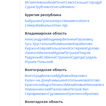
Мглин
Новозыбков
Почеп
Севск
Сельцо
Стародуб
Сураж
Трубчевск
Унеча
Фокино
Бурятия республика
Бабушкин
Гусиноозерск
Закаменск
Кяхта
Северобайкальск
Улан-Удэ
Владимирская область
Александров
Владимир
Вязники
Гороховец
Гусь-Хрустальный
Камешково
Карабаново
Киржач
Ковров
Кольчугино
Костерево
Курлово
Лакинск
Меленки
Муром
Петушки
Покров
Радужный
Собинка
Струнино
Судогда
Суздаль
Юрьев-Польский
Волгоградская область
Волгоград
Волжский
Дубовка
Жирновск
Калач-на-Дону
Камышин
Котельниково
Котово
Краснослободск
Ленинск
Михайловка
Николаевск
Новоаннинский
Палласовка
Петров Вал
Серафимович
Суровикино
Урюпинск
Фролово
Вологодская область