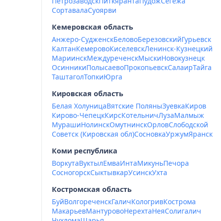
Петрозаводск
Питкяранта
Пудож
Сегежа
Сортавала
Суоярви
Кемеровская область
Анжеро-Судженск
Белово
Березовский
Гурьевск
Калтан
Кемерово
Киселевск
Ленинск-Кузнецкий
Мариинск
Междуреченск
Мыски
Новокузнецк
Осинники
Полысаево
Прокопьевск
Салаир
Тайга
Таштагол
Топки
Юрга
Кировская область
Белая Холуница
Вятские Поляны
Зуевка
Киров
Кирово-Чепецк
Кирс
Котельнич
Луза
Малмыж
Мураши
Нолинск
Омутнинск
Орлов
Слободской
Советск (Кировская обл)
Сосновка
Уржум
Яранск
Коми республика
Воркута
Вуктыл
Емва
Инта
Микунь
Печора
Сосногорск
Сыктывкар
Усинск
Ухта
Костромская область
Буй
Волгореченск
Галич
Кологрив
Кострома
Макарьев
Мантурово
Нерехта
Нея
Солигалич
Чухлома
Шарья