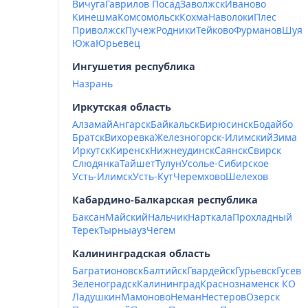
Вичуга
Гаврилов Посад
Заволжск
Иваново
Кинешма
Комсомольск
Кохма
Наволоки
Плес
Приволжск
Пучеж
Родники
Тейково
Фурманов
Шуя
Южа
Юрьевец
Ингушетия республика
Назрань
Иркутская область
Алзамай
Ангарск
Байкальск
Бирюсинск
Бодайбо
Братск
Вихоревка
Железногорск-Илимский
Зима
Иркутск
Киренск
Нижнеудинск
Саянск
Свирск
Слюдянка
Тайшет
Тулун
Усолье-Сибирское
Усть-Илимск
Усть-Кут
Черемхово
Шелехов
Кабардино-Балкарская республика
Баксан
Майский
Нальчик
Нарткала
Прохладный
Терек
Тырныауз
Чегем
Калининградская область
Багратионовск
Балтийск
Гвардейск
Гурьевск
Гусев
Зеленоградск
Калининград
Краснознаменск КО
Ладушкин
Мамоново
Неман
Нестеров
Озерск