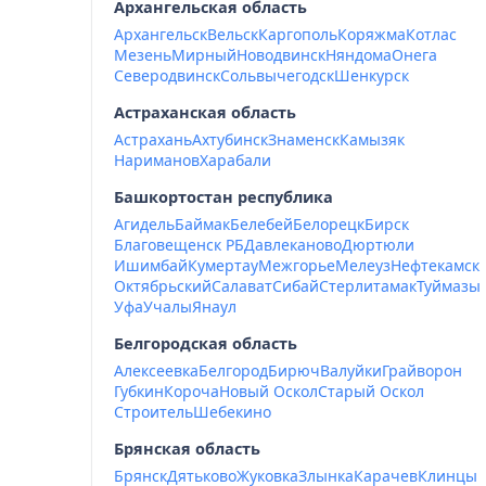
Архангельская область
Архангельск
Вельск
Каргополь
Коряжма
Котлас
Мезень
Мирный
Новодвинск
Няндома
Онега
Северодвинск
Сольвычегодск
Шенкурск
Астраханская область
Астрахань
Ахтубинск
Знаменск
Камызяк
Нариманов
Харабали
Башкортостан республика
Агидель
Баймак
Белебей
Белорецк
Бирск
Благовещенск РБ
Давлеканово
Дюртюли
Ишимбай
Кумертау
Межгорье
Мелеуз
Нефтекамск
Октябрьский
Салават
Сибай
Стерлитамак
Туймазы
Уфа
Учалы
Янаул
Белгородская область
Алексеевка
Белгород
Бирюч
Валуйки
Грайворон
Губкин
Короча
Новый Оскол
Старый Оскол
Строитель
Шебекино
Брянская область
Брянск
Дятьково
Жуковка
Злынка
Карачев
Клинцы