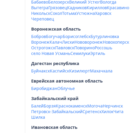
Бабаево
Белозерск
Великий Устюг
Вологда
Вытегра
Грязовец
Кадников
Кириллов
Красавино
Никольск
Сокол
Тотьма
Устюжна
Харовск
Череповец
Воронежская область
Бобров
Богучар
Борисоглебск
Бутурлиновка
Воронеж
Калач
Лиски
Нововоронеж
Новохоперск
Острогожск
Павловск
Поворино
Россошь
село Новая Усмань
Семилуки
Эртиль
Дагестан республика
Буйнакск
Каспийск
Кизилюрт
Махачкала
Еврейская автономная область
Биробиджан
Облучье
Забайкальский край
Балей
Борзя
Краснокаменск
Могоча
Нерчинск
Петровск-Забайкальский
Сретенск
Хилок
Чита
Шилка
Ивановская область