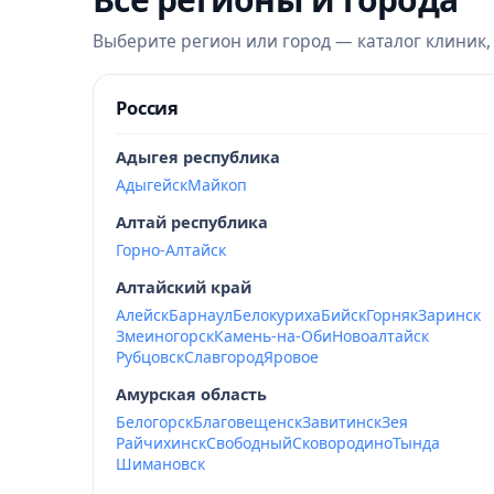
Выберите регион или город — каталог клиник,
Россия
Адыгея республика
Адыгейск
Майкоп
Алтай республика
Горно-Алтайск
Алтайский край
Алейск
Барнаул
Белокуриха
Бийск
Горняк
Заринск
Змеиногорск
Камень-на-Оби
Новоалтайск
Рубцовск
Славгород
Яровое
Амурская область
Белогорск
Благовещенск
Завитинск
Зея
Райчихинск
Свободный
Сковородино
Тында
Шимановск