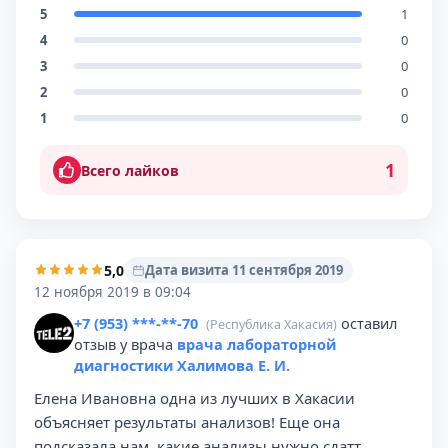
5
1
4
0
3
0
2
0
1
0
1
Всего лайков
5,0
Дата визита 11 сентября 2019
12 ноября 2019 в 09:04
+7 (953) ***-**-70
оставил
(Республика Хакасия)
отзыв у врача
врача лабораторной
диагностики Халимова Е. И.
Елена Ивановна одна из лучших в Хакасии
объясняет результаты анализов! Еще она
подсказала нам, какие анализы нужно сдатт