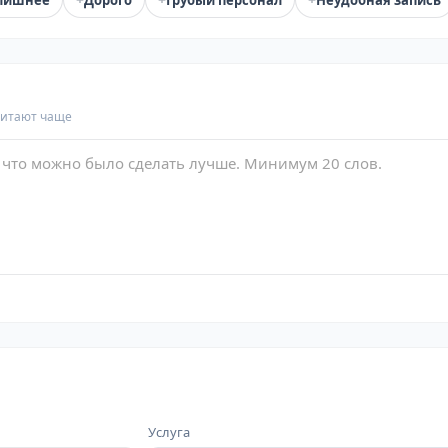
лишнее
Дорого
Грубый персонал
Неудобная запись
читают чаще
Услуга