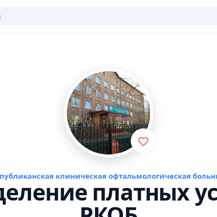
спубликанская клиническая офтальмологическая больн
деление платных ус
РКОБ