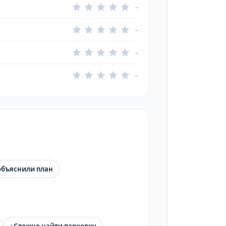
–
–
–
–
объяснили план
+