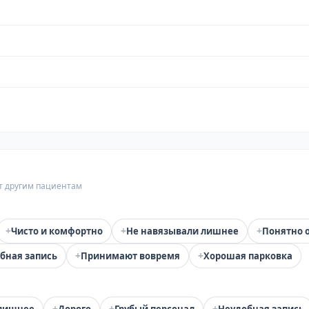
т другим пациентам
+
+
+
Чисто и комфортно
Не навязывали лишнее
Понятно 
+
+
бная запись
Принимают вовремя
Хорошая парковка
+
+
+