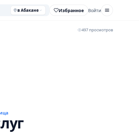
Избранное
Войти
в Абакане
497 просмотров
ица
луг