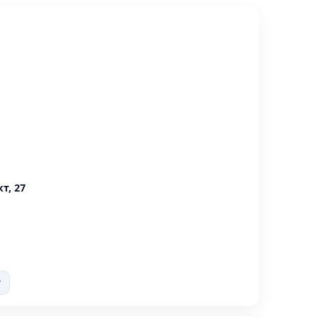
т, 27
т