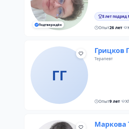
8 лет подряд
Подтверждён
Опыт
26 лет
·
Грицков 
терапевт
ГГ
Опыт
9 лет
·
ХГ
Маркова 