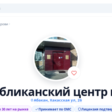
крови
бликанский центр
Абакан, Хакасская ул, 26
 30 лет на рынке
Принимает по ОМС
Лицензия подтв