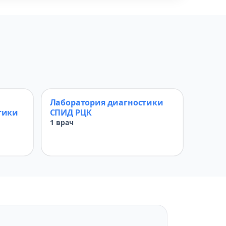
Лаборатория диагностики
тики
СПИД РЦК
1 врач