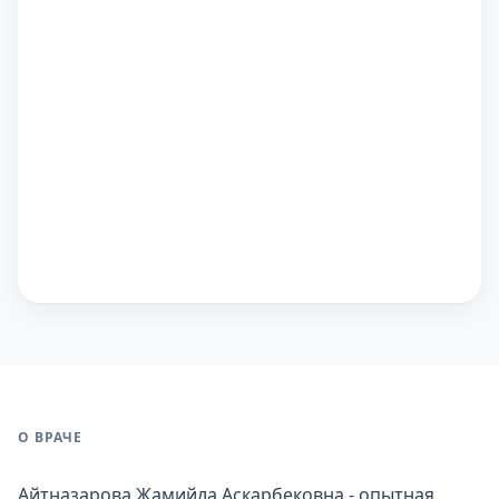
О ВРАЧЕ
Айтназарова Жамийла Аскарбековна - опытная