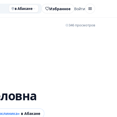
Избранное
Войти
в Абакане
346 просмотров
еловна
иклиника»
в Абакане