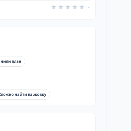
-
снили план
Сложно найти парковку