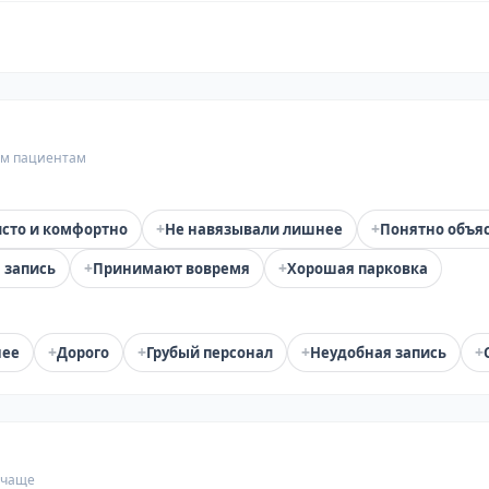
гим пациентам
+
+
сто и комфортно
Не навязывали лишнее
Понятно объя
+
+
 запись
Принимают вовремя
Хорошая парковка
+
+
+
+
нее
Дорого
Грубый персонал
Неудобная запись
 чаще