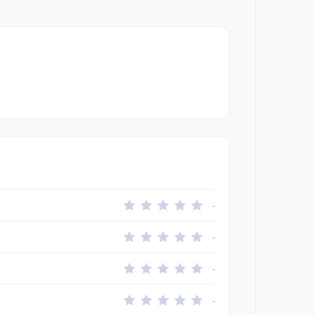
-
-
-
-