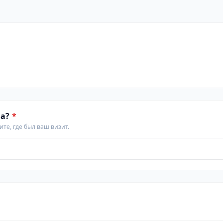
а?
*
те, где был ваш визит.