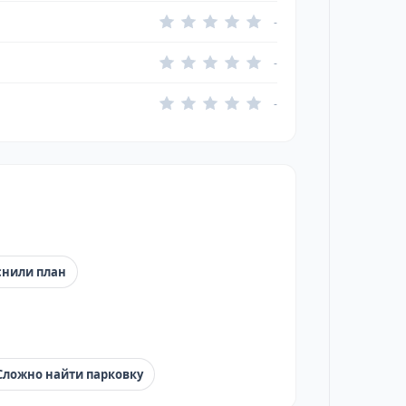
-
-
-
снили план
Сложно найти парковку