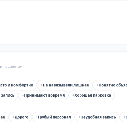
гим пациентам
+
+
сто и комфортно
Не навязывали лишнее
Понятно объя
+
+
 запись
Принимают вовремя
Хорошая парковка
+
+
+
+
нее
Дорого
Грубый персонал
Неудобная запись