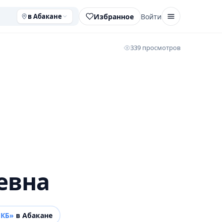
Избранное
Войти
в Абакане
339 просмотров
евна
МКБ»
в Абакане