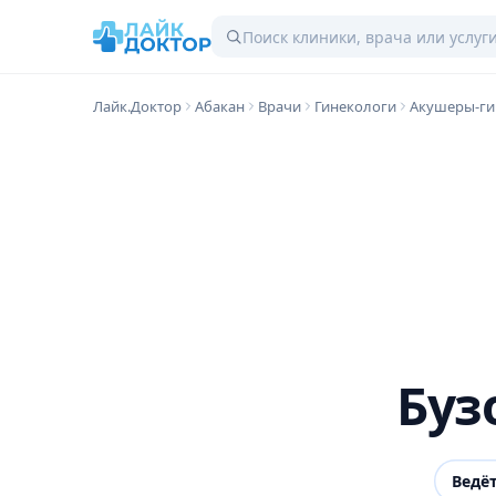
Лайк.Доктор
Абакан
Врачи
Гинекологи
Акушеры-ги
Буз
Ведё