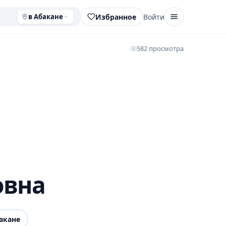
Избранное
Войти
в Абакане
582 просмотра
овна
акане