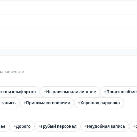
гим пациентам
+
+
сто и комфортно
Не навязывали лишнее
Понятно объя
+
+
 запись
Принимают вовремя
Хорошая парковка
+
+
+
+
нее
Дорого
Грубый персонал
Неудобная запись