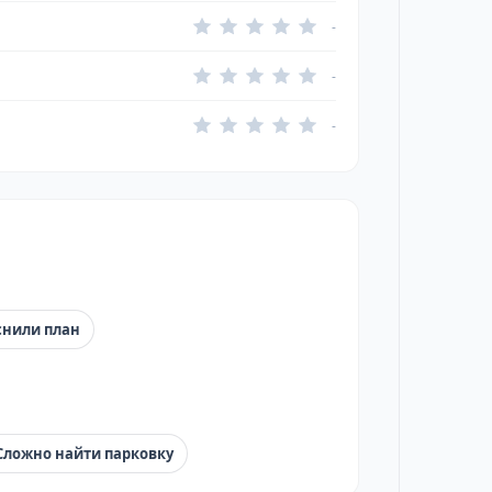
-
-
-
снили план
Сложно найти парковку