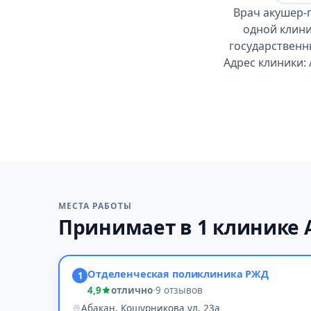
Врач акушер-г
одной клини
государственн
Адрес клиники:
МЕСТА РАБОТЫ
Принимает в 1 клинике 
Отделенческая поликлиника РЖД
1
4,9
отлично
·
9 отзывов
Абакан, Кошурникова ул, 23а