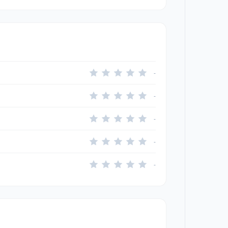
-
-
-
-
-