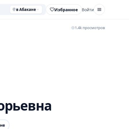
Избранное
Войти
в Абакане
1.4k просмотров
орьевна
не