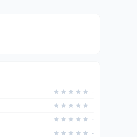
-
-
-
-