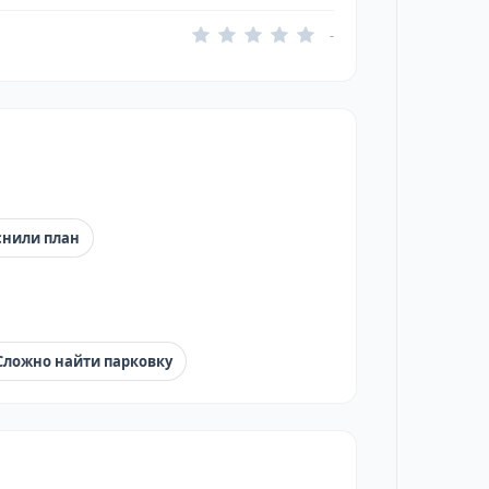
-
снили план
Сложно найти парковку