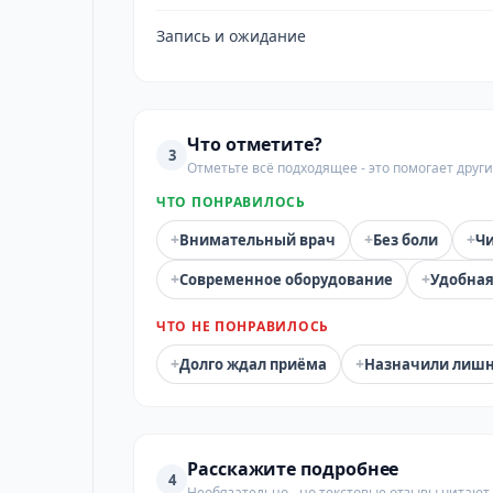
Запись и ожидание
Что отметите?
3
Отметьте всё подходящее - это помогает дру
ЧТО ПОНРАВИЛОСЬ
+
+
+
Внимательный врач
Без боли
Чи
+
+
Современное оборудование
Удобная
ЧТО НЕ ПОНРАВИЛОСЬ
+
+
Долго ждал приёма
Назначили лиш
Расскажите подробнее
4
Необязательно - но текстовые отзывы читают