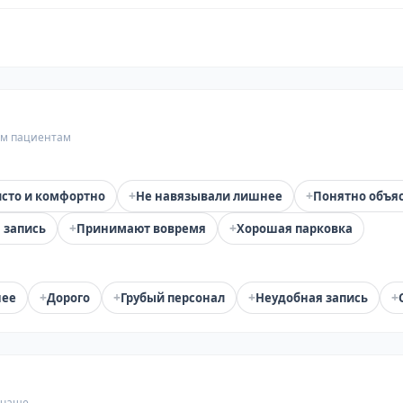
гим пациентам
+
+
сто и комфортно
Не навязывали лишнее
Понятно объя
+
+
 запись
Принимают вовремя
Хорошая парковка
+
+
+
+
нее
Дорого
Грубый персонал
Неудобная запись
 чаще