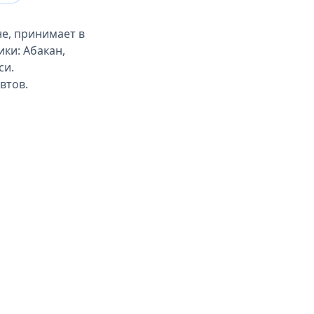
не, принимает в
ки: Абакан,
си.
втов.