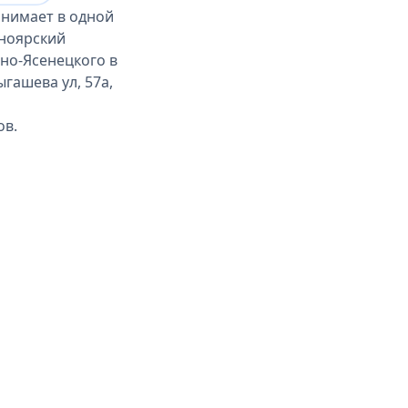
инимает в одной
сноярский
но-Ясенецкого в
гашева ул, 57а,
ов.