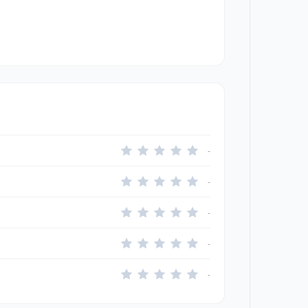
-
-
-
-
-