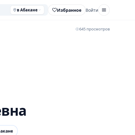
Избранное
Войти
в Абакане
645 просмотров
евна
акане