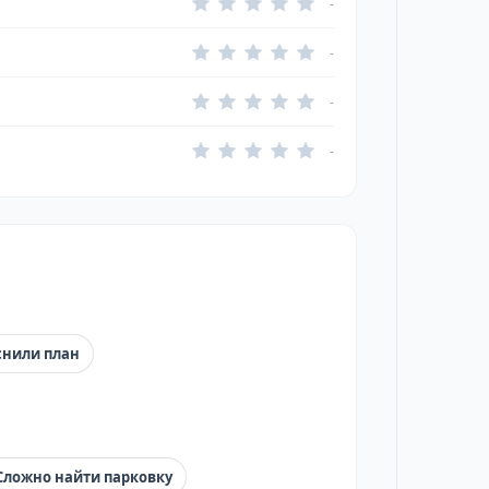
-
-
-
-
снили план
Сложно найти парковку