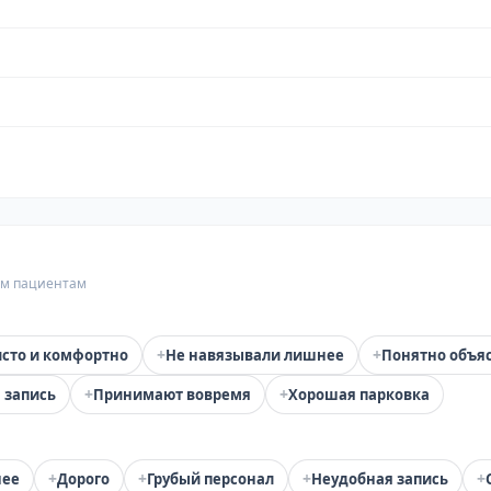
гим пациентам
+
+
сто и комфортно
Не навязывали лишнее
Понятно объя
+
+
 запись
Принимают вовремя
Хорошая парковка
+
+
+
+
нее
Дорого
Грубый персонал
Неудобная запись