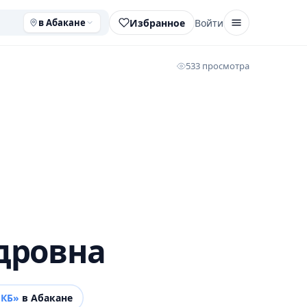
Избранное
Войти
в Абакане
533 просмотра
дровна
МКБ»
в Абакане