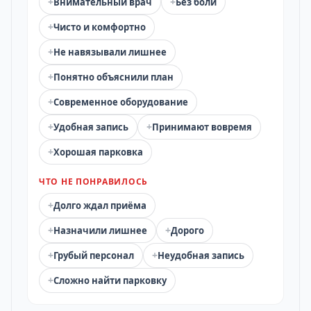
+
+
Внимательный врач
Без боли
+
Чисто и комфортно
+
Не навязывали лишнее
+
Понятно объяснили план
+
Современное оборудование
+
+
Удобная запись
Принимают вовремя
+
Хорошая парковка
ЧТО НЕ ПОНРАВИЛОСЬ
+
Долго ждал приёма
+
+
Назначили лишнее
Дорого
+
+
Грубый персонал
Неудобная запись
+
Сложно найти парковку