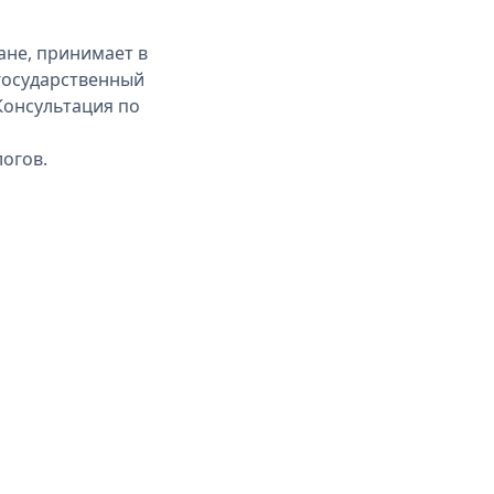
ане, принимает в
 государственный
Консультация по
огов.