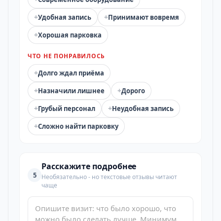
+
+
Удобная запись
Принимают вовремя
+
Хорошая парковка
ЧТО НЕ ПОНРАВИЛОСЬ
+
Долго ждал приёма
+
+
Назначили лишнее
Дорого
+
+
Грубый персонал
Неудобная запись
+
Сложно найти парковку
Расскажите подробнее
5
Необязательно - но текстовые отзывы читают
чаще