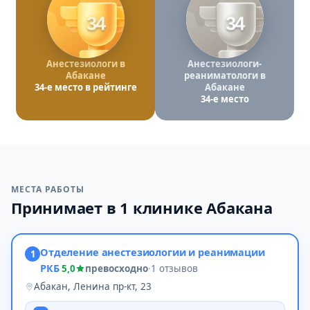
34
34
Анестезиологи в
Анестезиологи-
Абакане
реаниматологи в
34-е место в рейтинге
Абакане
34-е место
МЕСТА РАБОТЫ
Принимает в 1 клинике Абакана
Отделение анестезиологии и реанимации
1
РКБ
5,0
превосходно
·
1 отзывов
Абакан, Ленина пр-кт, 23