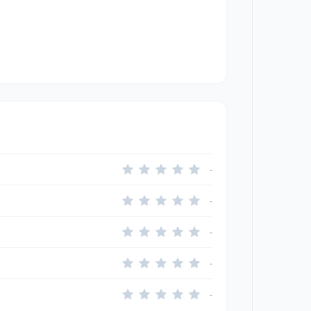
-
-
-
-
-