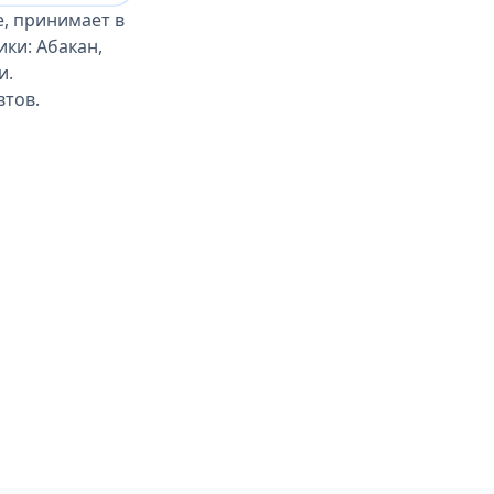
, принимает в
ки: Абакан,
и.
втов.