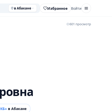
Избранное
Войти
в Абакане
601 просмотр
ровна
МКБ»
в Абакане