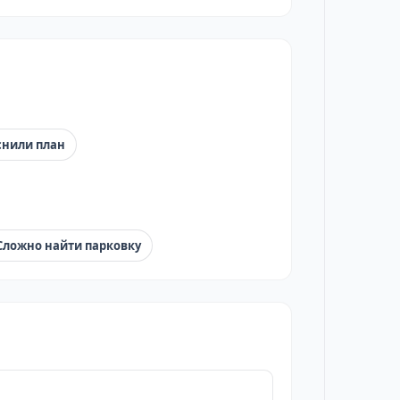
снили план
Сложно найти парковку