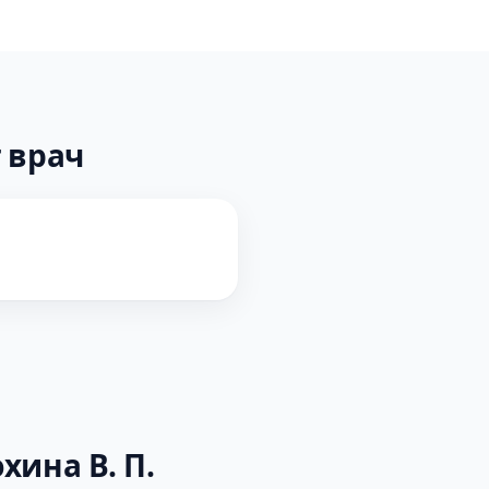
 врач
хина В. П.