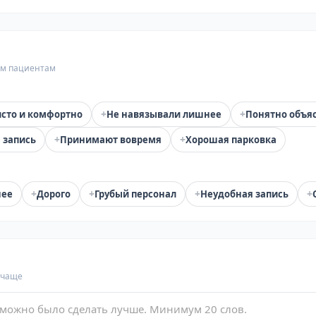
гим пациентам
+
+
сто и комфортно
Не навязывали лишнее
Понятно объя
+
+
 запись
Принимают вовремя
Хорошая парковка
+
+
+
+
нее
Дорого
Грубый персонал
Неудобная запись
 чаще