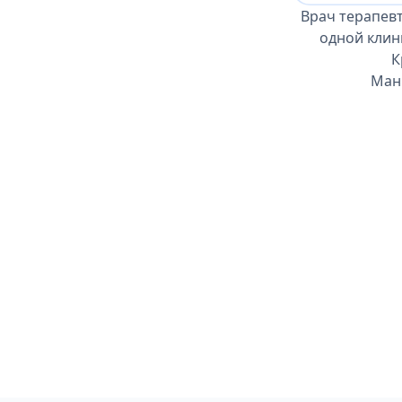
Врач терапев
одной клин
К
Маню