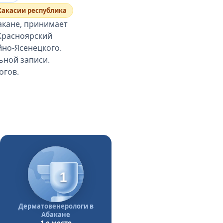
Хакасии республика
акане, принимает
 Красноярский
йно-Ясенецкого.
ьной записи.
огов.
1
Дерматовенерологи в
Абакане