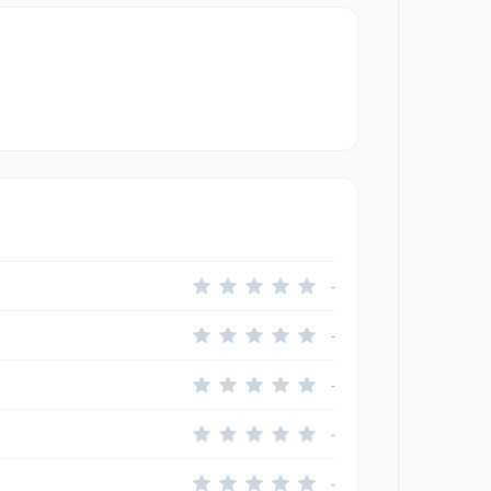
-
-
-
-
-