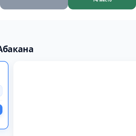
1-е место
Абакана