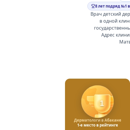
8 лет подряд №1 
Врач детский де
в одной клин
государственны
Адрес клини
Матв
1
Дерматологи в Абакане
1-е место в рейтинге