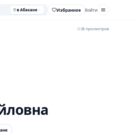
Избранное
Войти
в Абакане
3k просмотров
йловна
ане