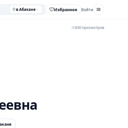
Избранное
Войти
в Абакане
650 просмотров
геевна
акане