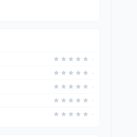
-
-
-
-
-