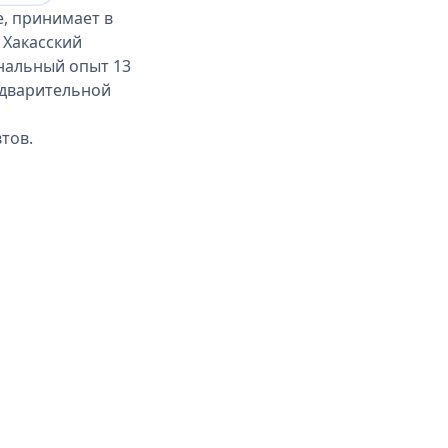
е, принимает в
 Хакасский
ональный опыт 13
редварительной
тов.