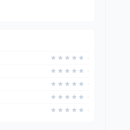
-
-
-
-
-