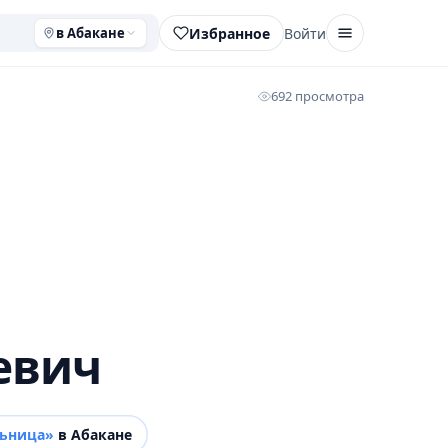
Избранное
Войти
в Абакане
692 просмотра
евич
льница»
в Абакане