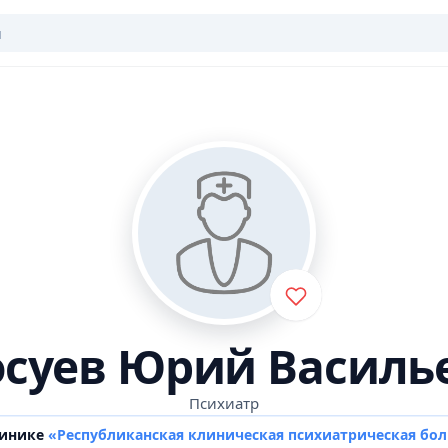
осуев Юрий Василь
Психиатр
линике
«Республиканская клиническая психиатрическая бо