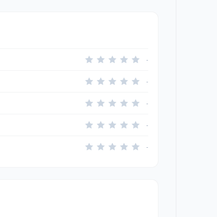
-
-
-
-
-