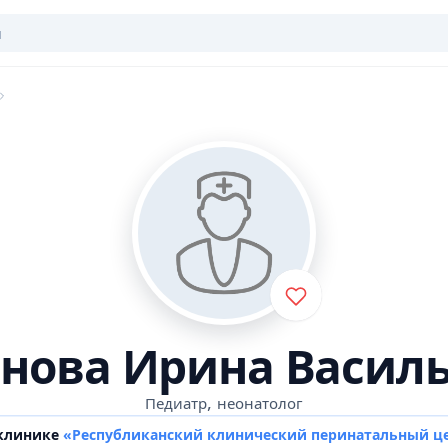
нова Ирина Васил
,
Педиатр
неонатолог
 клинике
«Республиканский клинический перинатальный ц