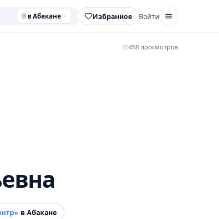
Избранное
Войти
в Абакане
458 просмотров
ьевна
ентр»
в Абакане