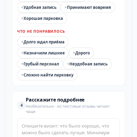
+
+
Удобная запись
Принимают вовремя
+
Хорошая парковка
ЧТО НЕ ПОНРАВИЛОСЬ
+
Долго ждал приёма
+
+
Назначили лишнее
Дорого
+
+
Грубый персонал
Неудобная запись
+
Сложно найти парковку
Расскажите подробнее
4
Необязательно - но текстовые отзывы читают
чаще