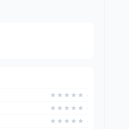
-
-
-