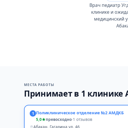
Врач педиатр Уг
клинике и ожид
медицинский ун
Абака
МЕСТА РАБОТЫ
Принимает в 1 клинике 
Поликлиническое отделение №2 АМДКБ
1
5,0
превосходно
·
1 отзывов
Абакан, Гагарина ул, 46