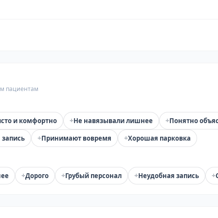
гим пациентам
+
+
сто и комфортно
Не навязывали лишнее
Понятно объя
+
+
 запись
Принимают вовремя
Хорошая парковка
+
+
+
+
нее
Дорого
Грубый персонал
Неудобная запись