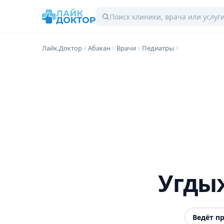
Лайк.Доктор
Абакан
Врачи
Педиатры
Угды
Ведёт п