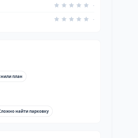
-
-
снили план
Сложно найти парковку