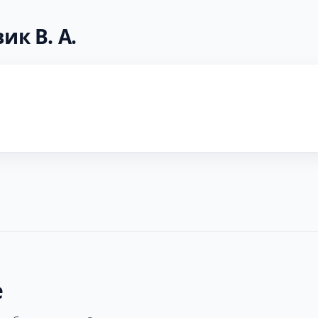
ик В. А.
е