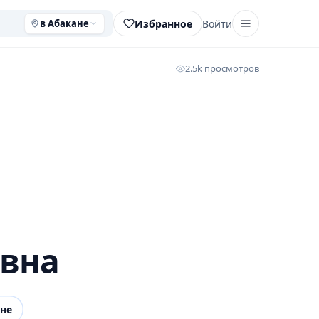
Избранное
Войти
в Абакане
2.5k просмотров
евна
не