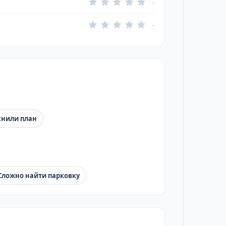
-
-
снили план
Сложно найти парковку