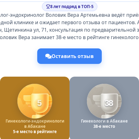
8 лет подряд в ТОП-5
лог-эндокринолог Воловик Вера Артемьевна ведёт приё
дной клинике и ожидает первого отзыва от пациентов. 
, Щетинкина ул, 71, консультация по предварительной 
оловик Вера занимает 38-е место в рейтинге гинеколого
Оставить отзыв
5
38
Гинекологи-эндокринологи
Гинекологи в Абакане
в Абакане
38-е место
5-е место в рейтинге