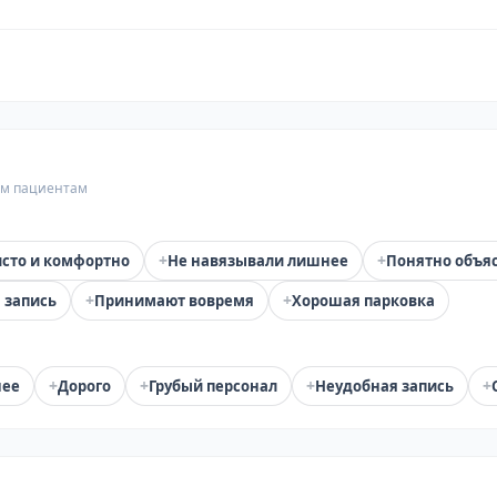
гим пациентам
+
+
сто и комфортно
Не навязывали лишнее
Понятно объя
+
+
 запись
Принимают вовремя
Хорошая парковка
+
+
+
+
нее
Дорого
Грубый персонал
Неудобная запись