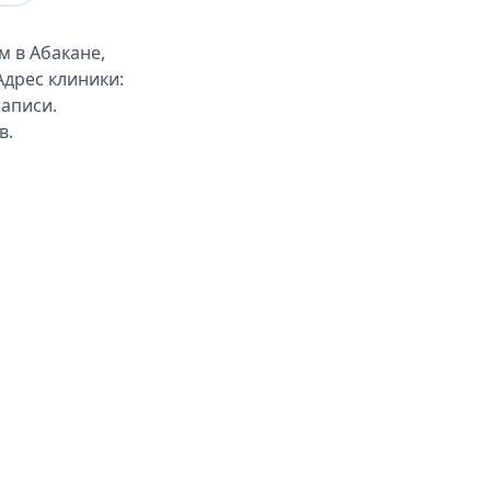
м в Абакане,
Адрес клиники:
записи.
в.