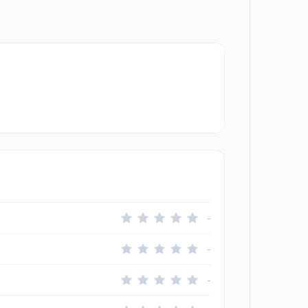
-
-
-