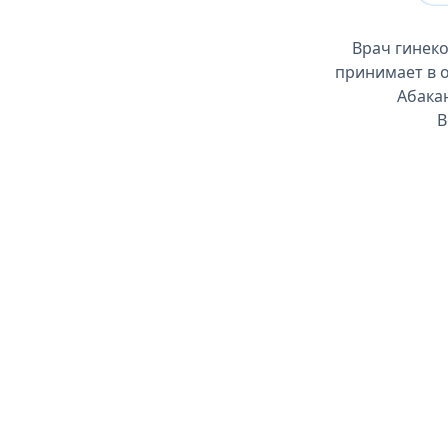
Врач гинеко
принимает в о
Абакан
В