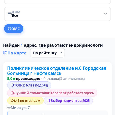
ЦЕНА
Все
ОМС
Найден
адрес, где работают эндокринологи
1
На карте
Поликлиническое отделение №6 Городская
1 место в рейтинге
больница г Нефтекамск
5,0
превосходно
·
4 отзыва
(3 анонимных)
ТОП-3: 6 лет подряд
Лучший стоматолог-терапевт работает здесь
№1 по отзывам
Выбор пациентов 2025
Мира ул, 7