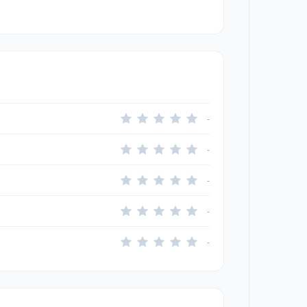
-
-
-
-
-