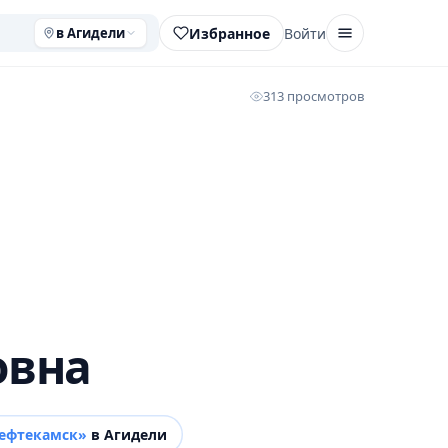
Избранное
Войти
в Агидели
313 просмотров
овна
Нефтекамск»
в Агидели