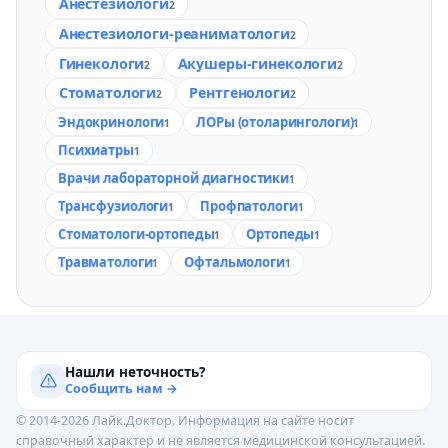
Анестезиологи
2
Анестезиологи-реаниматологи
2
Гинекологи
Акушеры-гинекологи
2
2
Стоматологи
Рентгенологи
2
2
Эндокринологи
ЛОРы (отоларингологи)
1
1
Психиатры
1
Врачи лабораторной диагностики
1
Трансфузиологи
Профпатологи
1
1
Стоматологи-ортопеды
Ортопеды
1
1
Травматологи
Офтальмологи
1
1
Нашли неточность?
Сообщить нам →
© 2014-2026 Лайк.Доктор. Информация на сайте носит
справочный характер и не является медицинской консультацией.