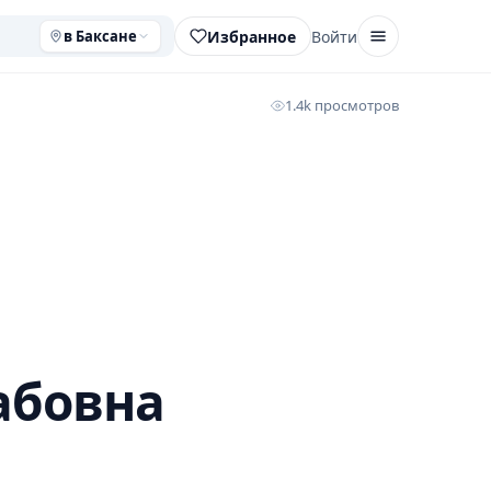
Избранное
Войти
в Баксане
1.4k просмотров
абовна