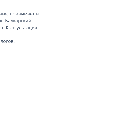
ане, принимает в
но-Балкарский
ет. Консультация
логов.