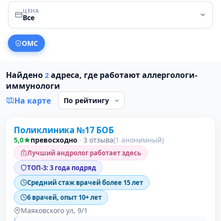
ЦЕНА
Все
ОМС
Найдено
адреса, где работают аллергологи-
2
иммунологи
На карте
Поликлиника №17 БОБ
1 место в рейтинге
5,0
превосходно
·
3 отзыва
(1 анонимный)
Лучший андролог работает здесь
ТОП-3: 3 года подряд
Средний стаж врачей более 15 лет
6 врачей, опыт 10+ лет
Маяковского ул, 9/1