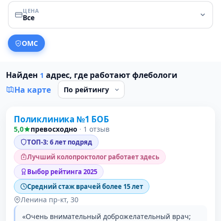
ЦЕНА
Все
ОМС
Найден
адрес, где работают флебологи
1
На карте
Поликлиника №1 БОБ
1 место в рейтинге
5,0
превосходно
·
1 отзыв
ТОП-3: 6 лет подряд
Лучший колопроктолог работает здесь
Выбор рейтинга 2025
Средний стаж врачей более 15 лет
Ленина пр-кт, 30
«Очень внимательный доброжелательный врач;