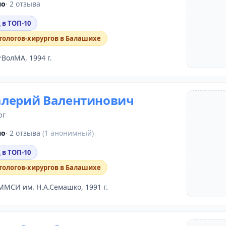
но
· 2 отзыва
 в ТОП-10
тологов-хирургов в Балашихе
ВолМА, 1994 г.
лерий Валентинович
рг
но
· 2 отзыва
(1 анонимный)
 в ТОП-10
тологов-хирургов в Балашихе
ММСИ им. Н.А.Семашко, 1991 г.