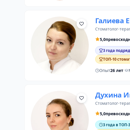
Галиева 
стоматолог-тера
5,0
превосход
3 года подряд
ТОП-10 стома
Опыт
26 лет
·
Духина И
стоматолог-тера
5,0
превосход
3 года в ТОП-