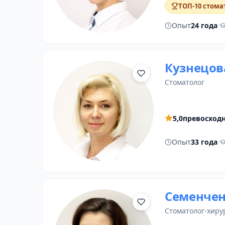
ТОП-10 стома
Опыт
24 года
·
Кузнецов
стоматолог
5,0
превосход
Опыт
33 года
·
Семенчен
стоматолог-хиру