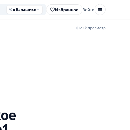
Избранное
Войти
в Балашихе
2.1k просмотр
кое
№1