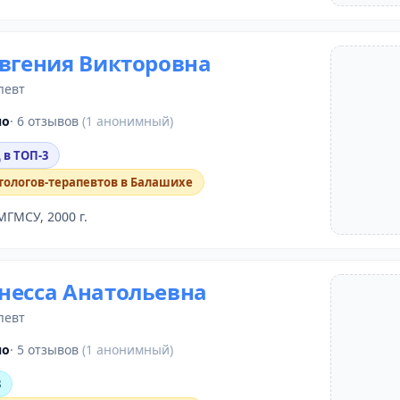
Евгения Викторовна
певт
но
· 6 отзывов
(1 анонимный)
 в ТОП-3
тологов-терапевтов в Балашихе
МГМСУ, 2000 г.
несса Анатольевна
певт
но
· 5 отзывов
(1 анонимный)
3