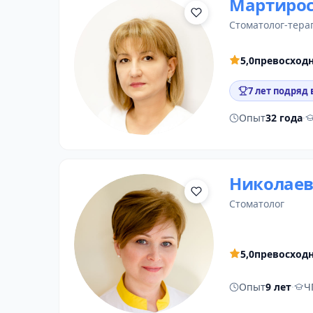
Мартирос
стоматолог-тера
5,0
превосход
7 лет подряд 
Опыт
32 года
·
Николаев
стоматолог
5,0
превосход
Опыт
9 лет
·
Ч