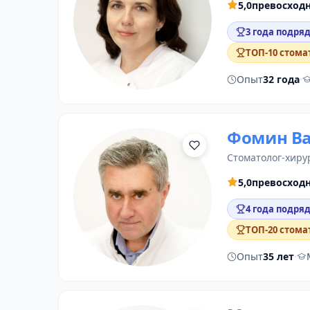
5,0
превосход
3 года подряд
ТОП-10 стома
Опыт
32 года
·
Фомин Ва
стоматолог-хиру
5,0
превосход
4 года подряд
ТОП-20 стома
Опыт
35 лет
·