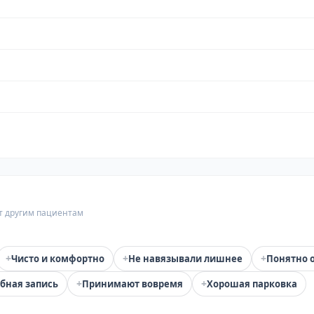
т другим пациентам
+
+
+
Чисто и комфортно
Не навязывали лишнее
Понятно 
+
+
бная запись
Принимают вовремя
Хорошая парковка