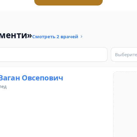
ументи»
Смотреть 2 врачей
Выберите
Ваган Овсепович
пед