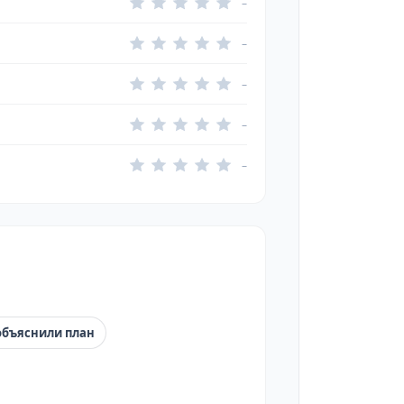
–
–
–
–
–
объяснили план