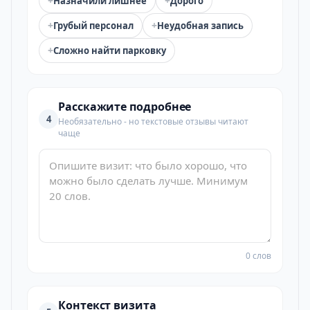
+
+
Назначили лишнее
Дорого
+
+
Грубый персонал
Неудобная запись
+
Сложно найти парковку
Расскажите подробнее
4
Необязательно - но текстовые отзывы читают
чаще
0 слов
Контекст визита