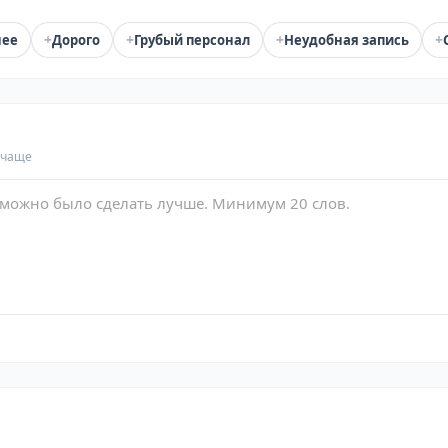
+
+
+
+
нее
Дорого
Грубый персонал
Неудобная запись
 чаще