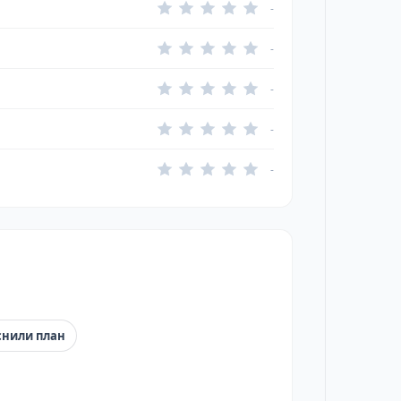
-
-
-
-
-
снили план