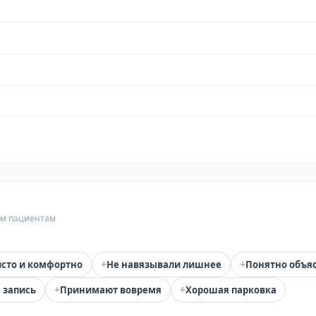
гим пациентам
+
+
сто и комфортно
Не навязывали лишнее
Понятно объя
+
+
 запись
Принимают вовремя
Хорошая парковка