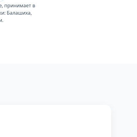
е, принимает в
ки: Балашиха,
и.