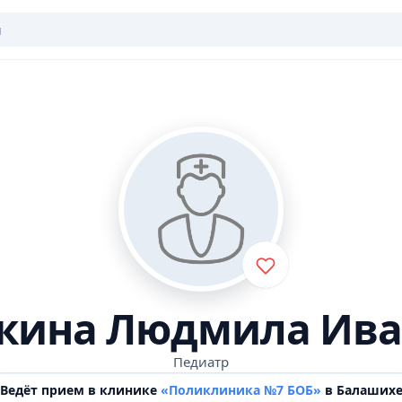
зкина Людмила Ива
Педиатр
Ведёт прием в клинике
«Поликлиника №7 БОБ»
в Балаших