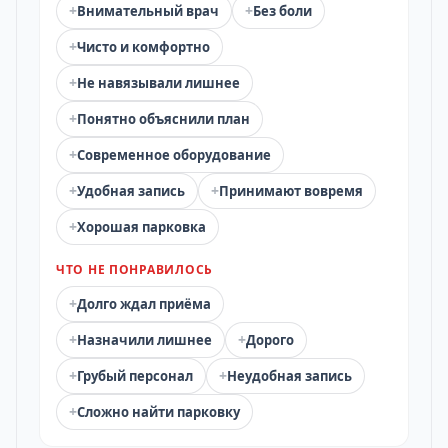
+
+
Внимательный врач
Без боли
+
Чисто и комфортно
+
Не навязывали лишнее
+
Понятно объяснили план
+
Современное оборудование
+
+
Удобная запись
Принимают вовремя
+
Хорошая парковка
ЧТО НЕ ПОНРАВИЛОСЬ
+
Долго ждал приёма
+
+
Назначили лишнее
Дорого
+
+
Грубый персонал
Неудобная запись
+
Сложно найти парковку