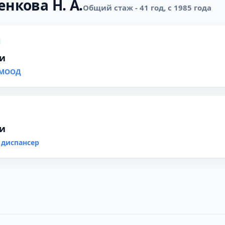
нкова Н. А.
Общий стаж - 41 год, с 1985 года
ки
 МООД
ки
 диспансер