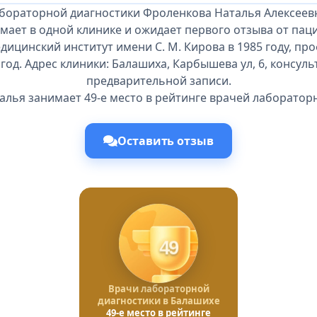
абораторной диагностики Фроленкова Наталья Алексеевн
мает в одной клинике и ожидает первого отзыва от пац
дицинский институт имени С. М. Кирова в 1985 году, п
 год. Адрес клиники: Балашиха, Карбышева ул, 6, консуль
предварительной записи.
лья занимает 49-е место в рейтинге врачей лаборатор
Оставить отзыв
49
Врачи лабораторной
диагностики в Балашихе
49-е место в рейтинге