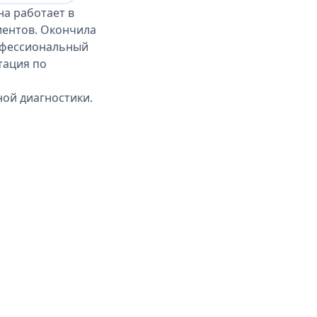
а работает в
иентов. Окончила
рофессиональный
тация по
ной диагностики.