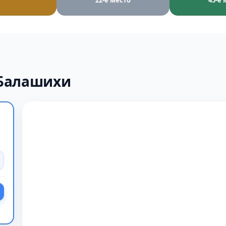
22-е место
45-е 
 Балашихи