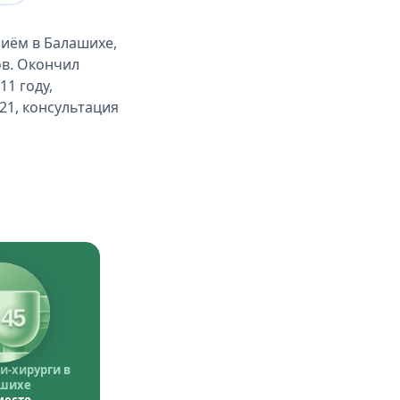
иём в Балашихе,
ов. Окончил
1 году,
21, консультация
45
и-хирурги в
шихе