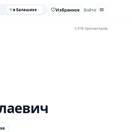
Избранное
Войти
в Балашихе
576 просмотров
олаевич
г
хе