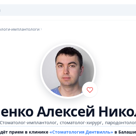
ологи-имплантологи
енко Алексей Ник
,
,
Стоматолог-имплантолог
стоматолог-хирург
пародонтоло
едёт прием в клинике
«Стоматология Дентвилль»
в Балаши