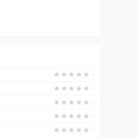
-
-
-
-
-