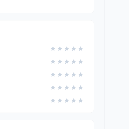
-
-
-
-
-