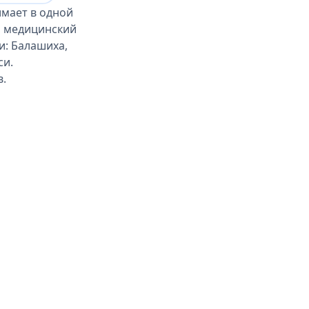
имает в одной
й медицинский
и: Балашиха,
си.
в.