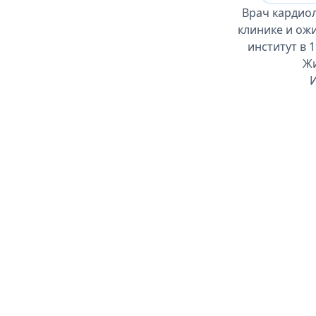
Врач кардиол
клинике и ож
институт в 
Жи
И