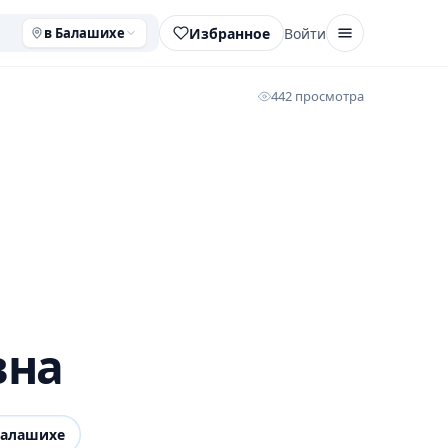
Избранное
Войти
в Балашихе
442 просмотра
вна
Балашихе