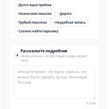
+
Долго ждал приёма
+
+
Назначили лишнее
Дорого
+
+
Грубый персонал
Неудобная запись
+
Сложно найти парковку
Расскажите подробнее
4
Необязательно - но текстовые отзывы читают
чаще
0 слов