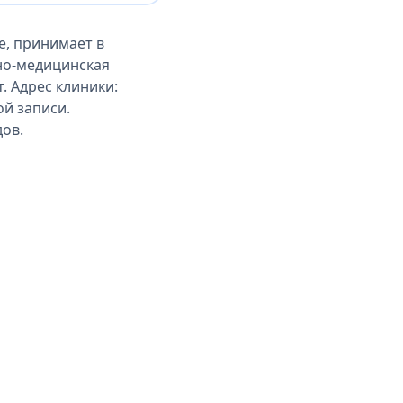
е, принимает в
но-медицинская
. Адрес клиники:
й записи.
дов.