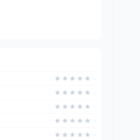
-
-
-
-
-