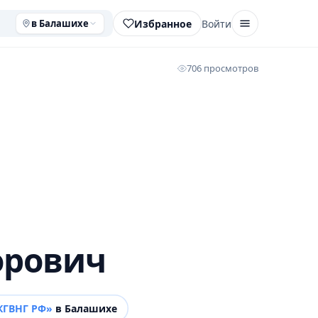
Избранное
Войти
в Балашихе
706 просмотров
орович
КГВНГ РФ»
в Балашихе