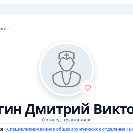
оги
гин Дмитрий Викт
,
Ортопед
травматолог
ке
«Специализированное общехирургическое отделение ГВ