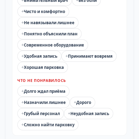
+
+
Внимательный врач
Без боли
+
Чисто и комфортно
+
Не навязывали лишнее
+
Понятно объяснили план
+
Современное оборудование
+
+
Удобная запись
Принимают вовремя
+
Хорошая парковка
ЧТО НЕ ПОНРАВИЛОСЬ
+
Долго ждал приёма
+
+
Назначили лишнее
Дорого
+
+
Грубый персонал
Неудобная запись
+
Сложно найти парковку