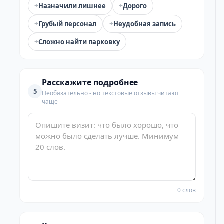
+
+
Назначили лишнее
Дорого
+
+
Грубый персонал
Неудобная запись
+
Сложно найти парковку
Расскажите подробнее
5
Необязательно - но текстовые отзывы читают
чаще
0 слов