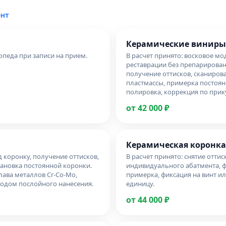
ент
Керамические виниры
педа при записи на прием.
В расчет принято: восковое м
реставрации без препарировани
получение оттисков, сканиров
пластмассы, примерка постоян
полировка, коррекция по прику
от 42 000 ₽
Керамическая коронка
д коронку, получение оттисков,
В расчет принято: снятие отти
тановка постоянной коронки.
индивидуального абатмента, 
лава металлов Cr-Co-Mo,
примерка, фиксация на винт ил
тодом послойного нанесения.
единицу.
от 44 000 ₽