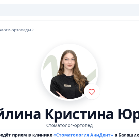
ологи-ортопеды
лина Кристина Ю
Стоматолог-ортопед
Ведёт прием в клинике
«Стоматология АниДент»
в Балаших