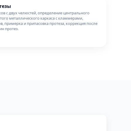
тезы
сков с двух челюстей, определение центрального
того металлического каркаса с кламмерами,
в, примерка и припасовка протеза, коррекция после
ин протез.