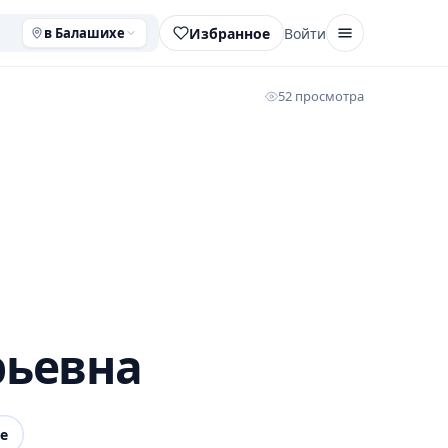
Избранное
Войти
в Балашихе
52 просмотра
рьевна
е