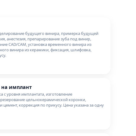
оделирование будущего винира, примерка будущей
я, анестезия, препарирование зуба под винир,
ание CAD/CAM, установка временного винира из
ного винира из керамики, фиксация, шлифовка,
су.
 на имплант
ска с уровня имплантата, изготовление
фрезерование цельнокерамической коронки,
и цемент, коррекция по прикусу. Цена указана за одну