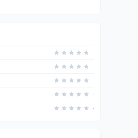
-
-
-
-
-