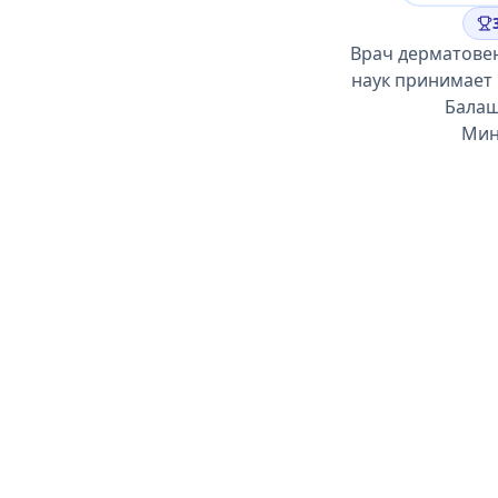
Врач дерматовен
наук принимает 
Балаш
Мин