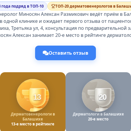
3 года подряд в ТОП-10
ТОП-20 дерматовенерологов в Балаш
еролог Миносян Алексан Размикович ведёт приём в Ба
в одной клинике и ожидает первого отзыва от пациентов
иха, Третьяка ул, 4, консультация по предварительной з
осян Алексан занимает 20-е место в рейтинге дерматоло
Оставить отзыв
13
20
Дерматовенерологи в
Дерматологи в Балашихе
Балашихе
20-е место
13-е место в рейтинге