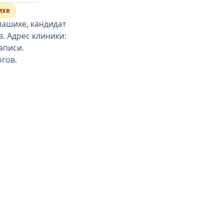
ихе
лашихе, кандидат
. Адрес клиники:
аписи.
гов.