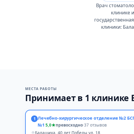
Врач стоматоло
клинике 
государственная
клиники: Бала
МЕСТА РАБОТЫ
Принимает в 1 клинике
Лечебно-хирургическое отделение №2 БС
1
№1
5,0
превосходно
·
37 отзывов
Балашиха, 40 лет Победы ул, 18