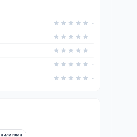
-
-
-
-
-
снили план