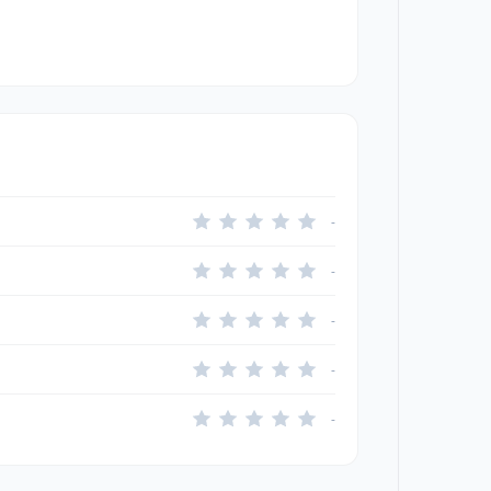
-
-
-
-
-