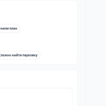
снили план
Сложно найти парковку