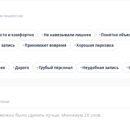
гим пациентам
+
+
сто и комфортно
Не навязывали лишнее
Понятно объя
+
+
 запись
Принимают вовремя
Хорошая парковка
+
+
+
+
нее
Дорого
Грубый персонал
Неудобная запись
 чаще